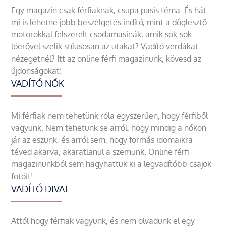
Egy magazin csak férfiaknak, csupa pasis téma. És hát
mi is lehetne jobb beszélgetés indító, mint a döglesztő
motorokkal felszerelt csodamasinák, amik sok-sok
lóerővel szelik stílusosan az utakat? Vadító verdákat
nézegetnél? Itt az online férfi magazinunk, kövesd az
újdonságokat!
VADÍTÓ NŐK
Mi férfiak nem tehetünk róla egyszerűen, hogy férfiből
vagyunk. Nem tehetünk se arról, hogy mindig a nőkön
jár az eszünk, és arról sem, hogy formás idomaikra
téved akarva, akaratlanul a szemünk. Online férfi
magazinunkból sem hagyhattuk ki a legvadítóbb csajok
fotóit!
VADÍTÓ DIVAT
Attól hogy férfiak vagyunk, és nem olvadunk el egy