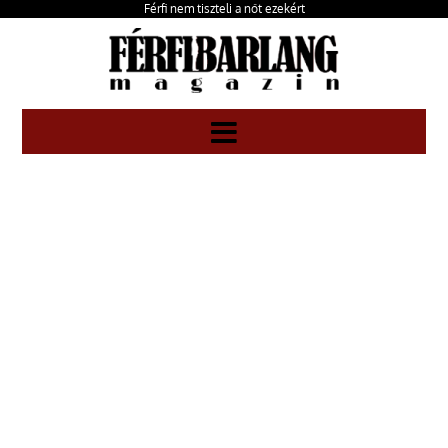
Férfi nem tiszteli a nőt ezekért