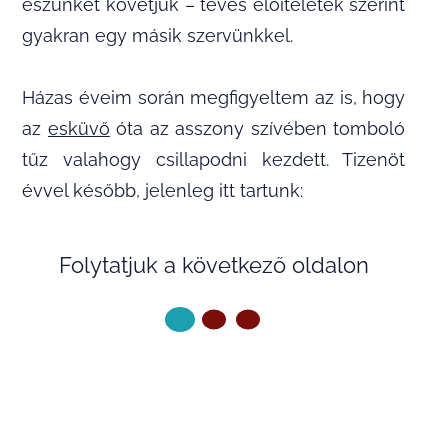
eszünket követjük – téves előítéletek szerint
gyakran egy másik szervünkkel.
Házas éveim során megfigyeltem az is, hogy
az
esküvő
óta az asszony szívében tomboló
tűz valahogy csillapodni kezdett. Tizenöt
évvel később, jelenleg itt tartunk:
Folytatjuk a következő oldalon
KÖVETKEZŐ OLDAL