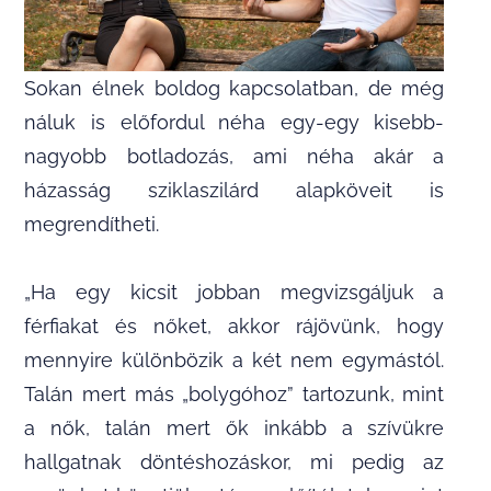
Sokan élnek boldog kapcsolatban, de még
náluk is előfordul néha egy-egy kisebb-
nagyobb botladozás, ami néha akár a
házasság sziklaszilárd alapköveit is
megrendítheti.
„Ha egy kicsit jobban megvizsgáljuk a
férfiakat és nőket, akkor rájövünk, hogy
mennyire különbözik a két nem egymástól.
Talán mert más „bolygóhoz” tartozunk, mint
a nők, talán mert ők inkább a szívükre
hallgatnak döntéshozáskor, mi pedig az