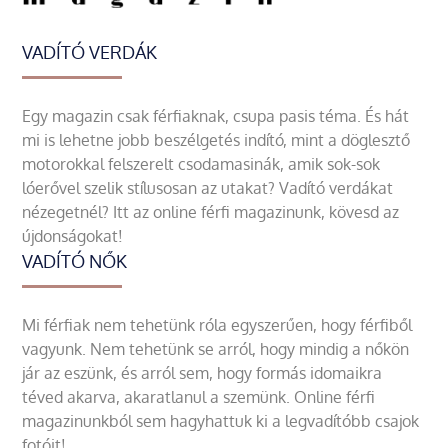
VADÍTÓ VERDÁK
Egy magazin csak férfiaknak, csupa pasis téma. És hát
mi is lehetne jobb beszélgetés indító, mint a döglesztő
motorokkal felszerelt csodamasinák, amik sok-sok
lóerővel szelik stílusosan az utakat? Vadító verdákat
nézegetnél? Itt az online férfi magazinunk, kövesd az
újdonságokat!
VADÍTÓ NŐK
Mi férfiak nem tehetünk róla egyszerűen, hogy férfiből
vagyunk. Nem tehetünk se arról, hogy mindig a nőkön
jár az eszünk, és arról sem, hogy formás idomaikra
téved akarva, akaratlanul a szemünk. Online férfi
magazinunkból sem hagyhattuk ki a legvadítóbb csajok
fotóit!