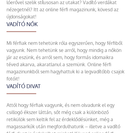
lóerővel szelik stílusosan az utakat? Vadító verdákat
nézegetnél? Itt az online férfi magazinunk, kövesd az
újdonságokat!
VADÍTÓ NŐK
Mi férfiak nem tehetünk róla egyszerűen, hogy férfiből
vagyunk. Nem tehetünk se arról, hogy mindig a nőkön
jár az eszünk, és arról sem, hogy formás idomaikra
téved akarva, akaratlanul a szemünk. Online férfi
magazinunkból sem hagyhattuk ki a legvadítóbb csajok
fotóit!
VADÍTÓ DIVAT
Attól hogy férfiak vagyunk, és nem olvadunk el egy
csillogó ékszer láttán, sőt még csak a különböző
retikülök sem keltik fel az érdeklődésünket, még a
magassarkúk után megfordulhatunk – illetve a vadító