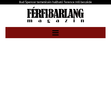
Bud Spencer temetésén hallható Terence Hill beszéde