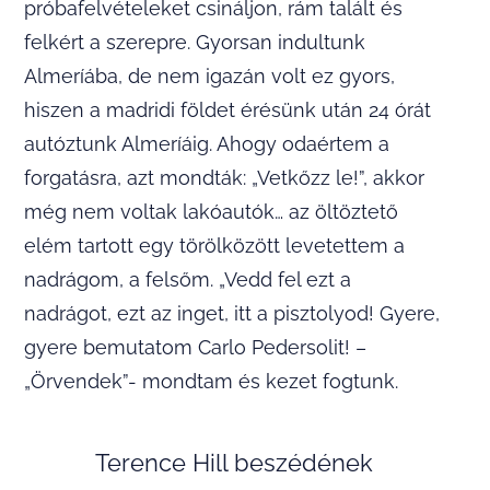
próbafelvételeket csináljon, rám talált és
felkért a szerepre. Gyorsan indultunk
Almeríába, de nem igazán volt ez gyors,
hiszen a madridi földet érésünk után 24 órát
autóztunk Almeríáig. Ahogy odaértem a
forgatásra, azt mondták: „Vetkőzz le!”, akkor
még nem voltak lakóautók… az öltöztető
elém tartott egy törölközött levetettem a
nadrágom, a felsőm. „Vedd fel ezt a
nadrágot, ezt az inget, itt a pisztolyod! Gyere,
gyere bemutatom Carlo Pedersolit! –
„Örvendek”- mondtam és kezet fogtunk.
Terence Hill beszédének