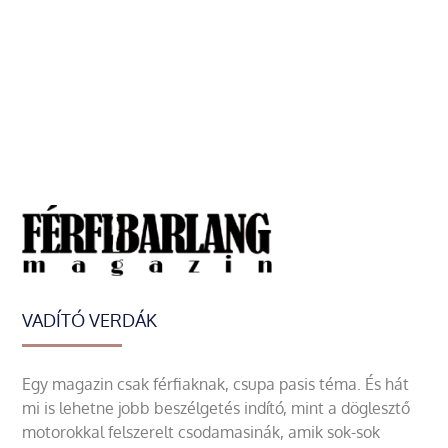
VADÍTÓ VERDÁK
Egy magazin csak férfiaknak, csupa pasis téma. És hát
mi is lehetne jobb beszélgetés indító, mint a döglesztő
motorokkal felszerelt csodamasinák, amik sok-sok