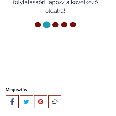
folytatásáért lapozz a következő
oldalra!
ELŐZŐ OLDAL
KÖVETKEZŐ OLDAL
Megosztás: