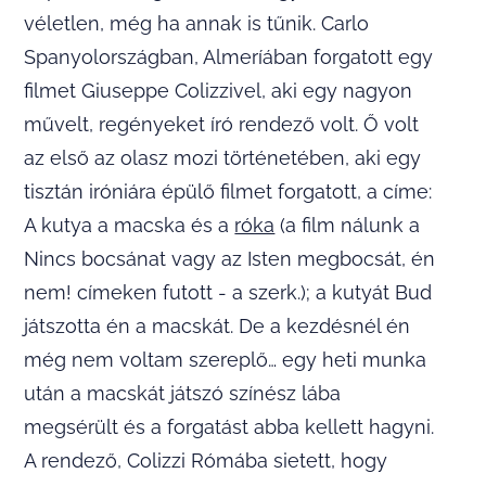
véletlen, még ha annak is tűnik. Carlo
Spanyolországban, Almeríában forgatott egy
filmet Giuseppe Colizzivel, aki egy nagyon
művelt, regényeket író rendező volt. Ő volt
az első az olasz mozi történetében, aki egy
tisztán iróniára épülő filmet forgatott, a címe:
A kutya a macska és a
róka
(a film nálunk a
Nincs bocsánat vagy az Isten megbocsát, én
nem! címeken futott - a szerk.); a kutyát Bud
játszotta én a macskát. De a kezdésnél én
még nem voltam szereplő… egy heti munka
után a macskát játszó színész lába
megsérült és a forgatást abba kellett hagyni.
A rendező, Colizzi Rómába sietett, hogy