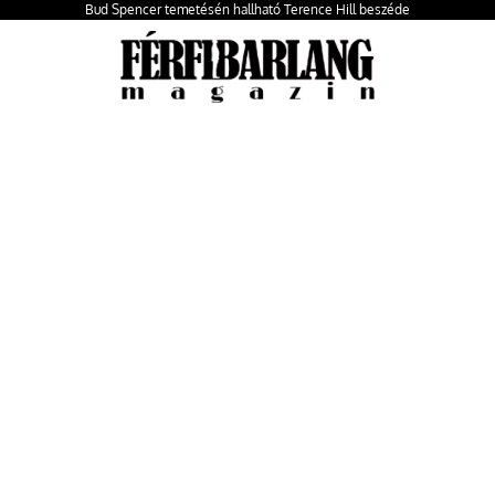
Bud Spencer temetésén hallható Terence Hill beszéde