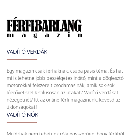
VADÍTÓ VERDÁK
Egy magazin csak férfiaknak, csupa pasis téma. És hát
mi is lehetne jobb beszélgetés indító, mint a döglesztő
motorokkal felszerelt csodamasinák, amik sok-sok
lóerővel szelik stílusosan az utakat? Vadító verdákat
nézegetnél? Itt az online férfi magazinunk, kövesd az
újdonságokat!
VADÍTÓ NŐK
Mi férfiak nem tehetünk róla egyszerűen, hogy férfiből