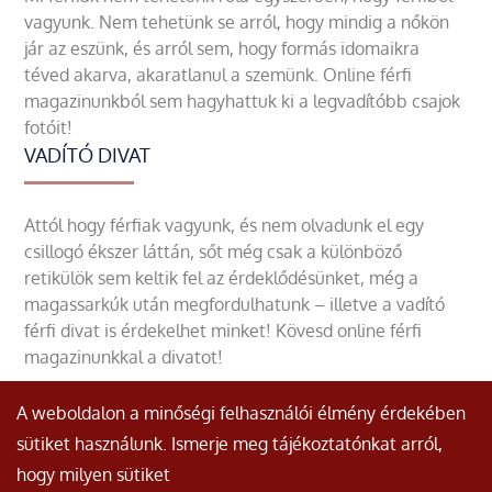
vagyunk. Nem tehetünk se arról, hogy mindig a nőkön
jár az eszünk, és arról sem, hogy formás idomaikra
téved akarva, akaratlanul a szemünk. Online férfi
magazinunkból sem hagyhattuk ki a legvadítóbb csajok
fotóit!
VADÍTÓ DIVAT
Attól hogy férfiak vagyunk, és nem olvadunk el egy
csillogó ékszer láttán, sőt még csak a különböző
retikülök sem keltik fel az érdeklődésünket, még a
magassarkúk után megfordulhatunk – illetve a vadító
férfi divat is érdekelhet minket! Kövesd online férfi
magazinunkkal a divatot!
A weboldalon a minőségi felhasználói élmény érdekében
sütiket használunk. Ismerje meg tájékoztatónkat arról,
hogy milyen sütiket
© Minden jog fenntartva.