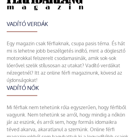
VADÍTÓ VERDÁK
Egy magazin csak férfiaknak, csupa pasis téma. És hát
mi is lehetne jobb beszélgetés indító, mint a döglesztő
motorokkal felszerelt csodamasinák, amik sok-sok
lóerővel szelik stílusosan az utakat? Vadító verdákat
nézegetnél? Itt az online férfi magazinunk, kövesd az
újdonságokat!
VADÍTÓ NŐK
Mi férfiak nem tehetünk róla egyszerűen, hogy férfiből
vagyunk. Nem tehetünk se arról, hogy mindig a nőkön
jár az eszünk, és arról sem, hogy formás idomaikra
téved akarva, akaratlanul a szemünk. Online férfi
magazinunkból sem hagyhattuk ki a legvadítóbb csajok