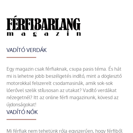
VADÍTÓ VERDÁK
Egy magazin csak férfiaknak, csupa pasis téma. És hát
mi is lehetne jobb beszélgetés indító, mint a döglesztő
motorokkal felszerelt csodamasinák, amik sok-sok
lóerővel szelik stílusosan az utakat? Vadító verdákat
nézegetnél? Itt az online férfi magazinunk, kövesd az
újdonságokat!
VADÍTÓ NŐK
Mi férfiak nem tehetünk róla egyszerűen, hogy férfiből