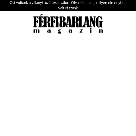
Ott voltunk a villányi rozé fesztiválon. Olvasd el te is, milyen élményben
volt részünk