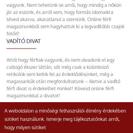
vagyunk. Nem tehetünk se arról, hogy mindig a nőkön
jár az eszünk, és arról sem, hogy formás idomaikra
téved akarva, akaratlanul a szemünk. Online férfi
magazinunkból sem hagyhattuk ki a legvadítóbb csajok
fotóit!
VADÍTÓ DIVAT
Attól hogy férfiak vagyunk, és nem olvadunk el egy
csillogó ékszer láttán, sőt még csak a különböző
retikülök sem keltik fel az érdeklődésünket, még a
magassarkúk után megfordulhatunk – illetve a vadító
férfi divat is érdekelhet minket! Kövesd online férfi
magazinunkkal a divatot!
A weboldalon a minőségi felhasználói élmény érdekében
sütiket használunk. Ismerje meg tájékoztatónkat arról,
hogy milyen sütiket
© Minden jog fenntartva.