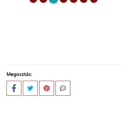
ELŐZŐ OLDAL
KÖVETKEZŐ OLDAL
Megosztás: