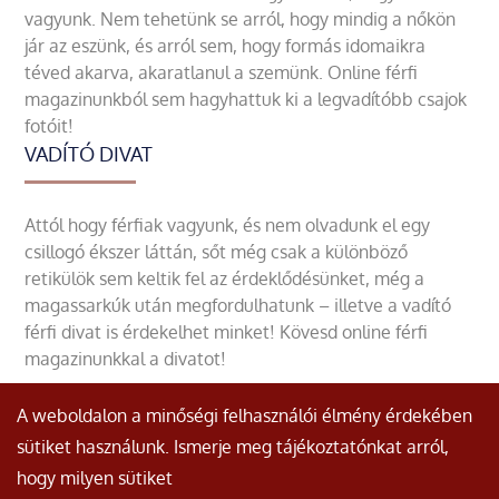
vagyunk. Nem tehetünk se arról, hogy mindig a nőkön
jár az eszünk, és arról sem, hogy formás idomaikra
téved akarva, akaratlanul a szemünk. Online férfi
magazinunkból sem hagyhattuk ki a legvadítóbb csajok
fotóit!
VADÍTÓ DIVAT
Attól hogy férfiak vagyunk, és nem olvadunk el egy
csillogó ékszer láttán, sőt még csak a különböző
retikülök sem keltik fel az érdeklődésünket, még a
magassarkúk után megfordulhatunk – illetve a vadító
férfi divat is érdekelhet minket! Kövesd online férfi
magazinunkkal a divatot!
A weboldalon a minőségi felhasználói élmény érdekében
sütiket használunk. Ismerje meg tájékoztatónkat arról,
hogy milyen sütiket
© Minden jog fenntartva.