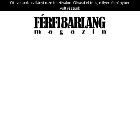
Ott voltunk a villányi rozé fesztiválon. Olvasd el te is, milyen élményben
volt részünk