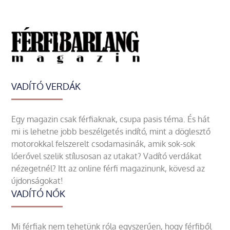
VADÍTÓ VERDÁK
Egy magazin csak férfiaknak, csupa pasis téma. És hát
mi is lehetne jobb beszélgetés indító, mint a döglesztő
motorokkal felszerelt csodamasinák, amik sok-sok
lóerővel szelik stílusosan az utakat? Vadító verdákat
nézegetnél? Itt az online férfi magazinunk, kövesd az
újdonságokat!
VADÍTÓ NŐK
Mi férfiak nem tehetünk róla egyszerűen, hogy férfiből