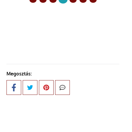
ELŐZŐ OLDAL
KÖVETKEZŐ OLDAL
Megosztás: