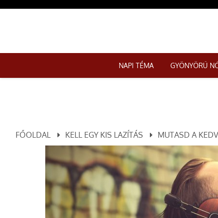
NAPI TÉMA
GYÖNYÖRŰ N
FŐOLDAL
KELL EGY KIS LAZÍTÁS
MUTASD A KEDV