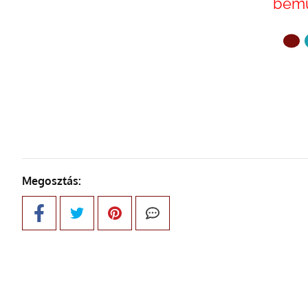
bemu
ELŐZŐ OLDAL
Megosztás: