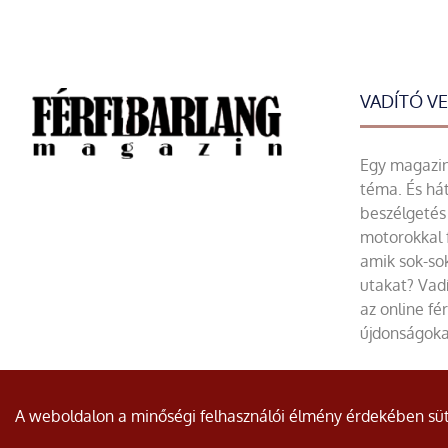
VADÍTÓ V
Egy magazin 
téma. És hát
beszélgetés 
motorokkal 
amik sok-sok
utakat? Vadí
az online fé
újdonságoka
© Minden jog fenntartva.
A weboldalon a minőségi felhasználói élmény érdekében süti