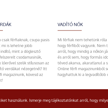
ERDÁK
VADÍTÓ NŐK
csak férfiaknak, csupa pasis
Mi férfiak nem tehetünk róla
 mi is lehetne jobb
hogy férfiből vagyunk. Nem 
indító, mint a döglesztő
arról, hogy mindig a nőkön já
felszerelt csodamasinák,
és arról sem, hogy formás id
 lóerővel szelik stílusosan az
téved akarva, akaratlanul a 
tó verdákat nézegetnél? Itt
Online férfi magazinunkból 
rfi magazinunk, kövesd az
hagyhattuk ki a legvadítóbb c
t!
ket használunk. Ismerje meg tájékoztatónkat arról, hogy milye