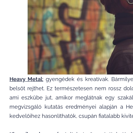
Heavy Metal:
gyengédek és kreatívak. Bármily
belsőt rejthet. Ez természetesen nem rossz do
ami eszkübe jut, amikor meglátnak egy szakáll
megvizsgáló kutatás eredményei alapján a He
kedvelőihez hasonlíthatók, csupán fiatalabb kivit