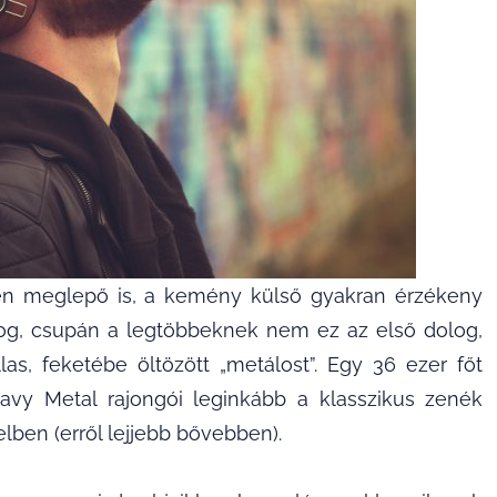
en meglepő is, a kemény külső gyakran érzékeny
log, csupán a legtöbbeknek nem ez az első dolog,
as, feketébe öltözött „metálost”. Egy 36 ezer főt
avy Metal rajongói leginkább a klasszikus zenék
elben (erről lejjebb bővebben).