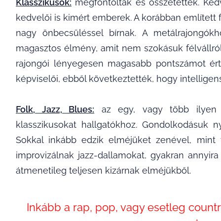
Klasszikusok:
megfontoltak és összetettek. Ked
kedvelői is kimért emberek. A korábban említett f
nagy önbecsüléssel bírnak. A metálrajongók
magasztos élmény, amit nem szokásuk félvállró
rajongói lényegesen magasabb pontszámot ért
képviselői, ebből következtették, hogy intelligen
Folk, Jazz, Blues:
az egy, vagy több ilyen 
klasszikusokat hallgatókhoz. Gondolkodásuk nyi
Sokkal inkább edzik elméjüket zenével, mint t
improvizálnak jazz-dallamokat, gyakran annyira
átmenetileg teljesen kizárnak elméjükből.
Inkább a rap, pop, vagy esetleg countr