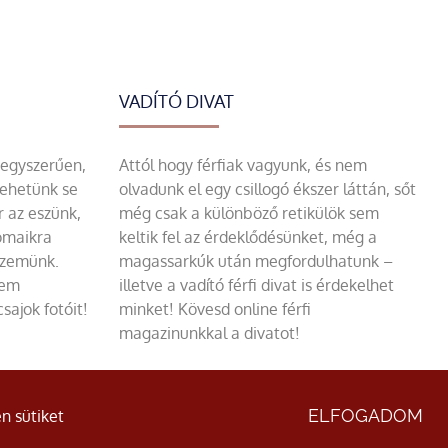
VADÍTÓ DIVAT
 egyszerűen,
Attól hogy férfiak vagyunk, és nem
tehetünk se
olvadunk el egy csillogó ékszer láttán, sőt
r az eszünk,
még csak a különböző retikülök sem
omaikra
keltik fel az érdeklődésünket, még a
szemünk.
magassarkúk után megfordulhatunk –
sem
illetve a vadító férfi divat is érdekelhet
sajok fotóit!
minket! Kövesd online férfi
magazinunkkal a divatot!
ÁSZF
|
Adatvédelmi nyilatkozat
ELFOGADOM
n sütiket