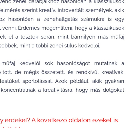
venc zenei darabjaikhoz hasonlóan a klasszikusok
elmérés szerint kreatív, introvertált személyek, akik
hoz hasonlóan a zenehallgatás számukra is egy
l venni. Érdemes megemlíteni, hogy a klasszikusok
ek el a tesztek során, mint bármilyen más műfaj
sebbek, mint a többi zenei stílus kedvelői.
műfaj kedvelői sok hasonlóságot mutatnak a
tott, de mégis összetett, és rendkívül kreatívak.
estüket sportolással. Azok például, akik gyakran
 koncentrálnak a kreativitásra, hogy más dolgokat
y érdekel? A következő oldalon ezeket is