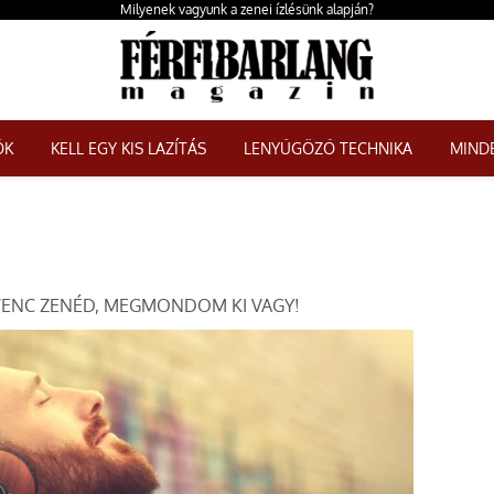
Milyenek vagyunk a zenei ízlésünk alapján?
ŐK
KELL EGY KIS LAZÍTÁS
LENYŰGÖZŐ TECHNIKA
MINDE
ENC ZENÉD, MEGMONDOM KI VAGY!