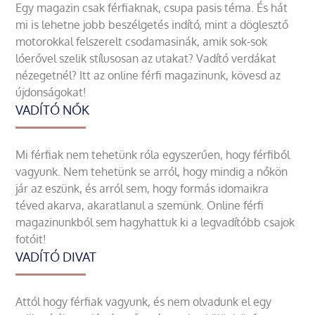
Egy magazin csak férfiaknak, csupa pasis téma. És hát
mi is lehetne jobb beszélgetés indító, mint a döglesztő
motorokkal felszerelt csodamasinák, amik sok-sok
lóerővel szelik stílusosan az utakat? Vadító verdákat
nézegetnél? Itt az online férfi magazinunk, kövesd az
újdonságokat!
VADÍTÓ NŐK
Mi férfiak nem tehetünk róla egyszerűen, hogy férfiből
vagyunk. Nem tehetünk se arról, hogy mindig a nőkön
jár az eszünk, és arról sem, hogy formás idomaikra
téved akarva, akaratlanul a szemünk. Online férfi
magazinunkból sem hagyhattuk ki a legvadítóbb csajok
fotóit!
VADÍTÓ DIVAT
Attól hogy férfiak vagyunk, és nem olvadunk el egy