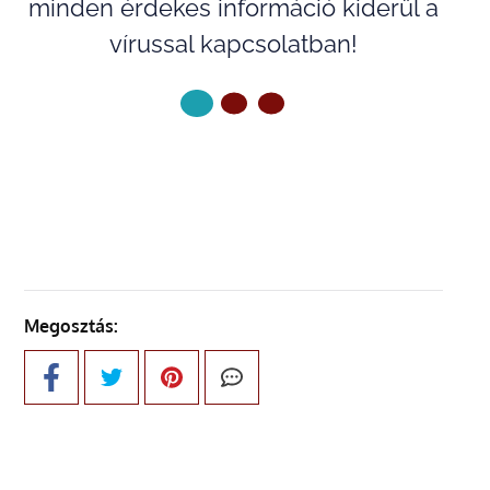
minden érdekes információ kiderül a
vírussal kapcsolatban!
KÖVETKEZŐ OLDAL
Megosztás: