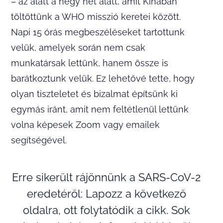
– az alatt a négy hét alatt, amit Kínában
töltöttünk a WHO misszió keretei között.
Napi 15 órás megbeszéléseket tartottunk
velük, amelyek során nem csak
munkatársak lettünk, hanem össze is
barátkoztunk velük. Ez lehetővé tette, hogy
olyan tiszteletet és bizalmat építsünk ki
egymás iránt, amit nem feltétlenül lettünk
volna képesek Zoom vagy emailek
segítségével.
Erre sikerült rájönnünk a SARS-CoV-2
eredetéről: Lapozz a következő
oldalra, ott folytatódik a cikk. Sok