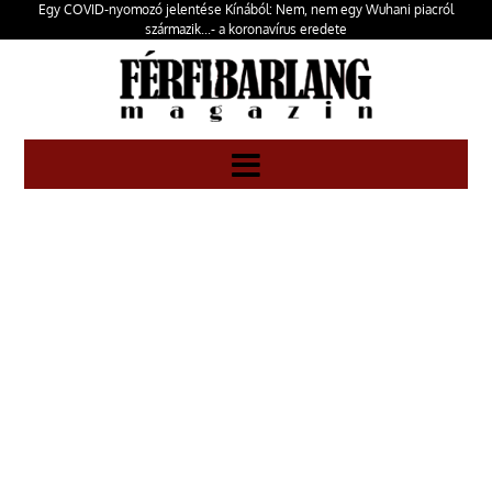
Egy COVID-nyomozó jelentése Kínából: Nem, nem egy Wuhani piacról
származik...- a koronavírus eredete