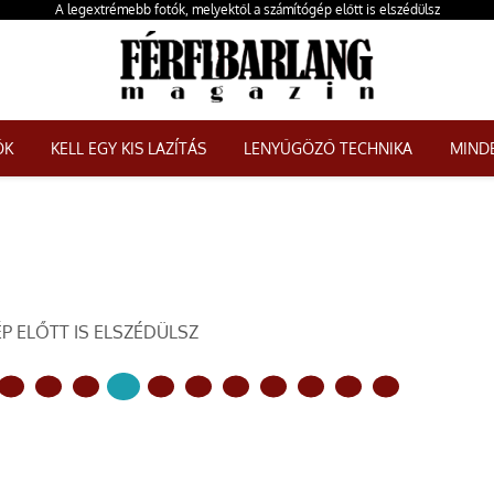
A legextrémebb fotók, melyektől a számítógép előtt is elszédülsz
ŐK
KELL EGY KIS LAZÍTÁS
LENYŰGÖZŐ TECHNIKA
MINDE
P ELŐTT IS ELSZÉDÜLSZ
KÖVETKEZŐ OLDAL