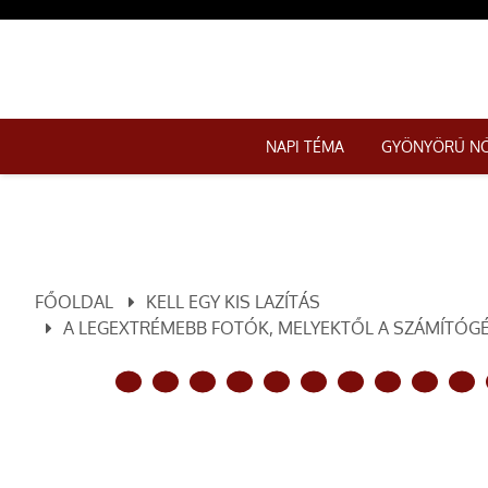
NAPI TÉMA
GYÖNYÖRŰ N
FŐOLDAL
KELL EGY KIS LAZÍTÁS
A LEGEXTRÉMEBB FOTÓK, MELYEKTŐL A SZÁMÍTÓGÉ
ELŐZŐ OLDAL