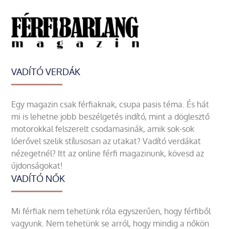
VADÍTÓ VERDÁK
Egy magazin csak férfiaknak, csupa pasis téma. És hát
mi is lehetne jobb beszélgetés indító, mint a döglesztő
motorokkal felszerelt csodamasinák, amik sok-sok
lóerővel szelik stílusosan az utakat? Vadító verdákat
nézegetnél? Itt az online férfi magazinunk, kövesd az
újdonságokat!
VADÍTÓ NŐK
Mi férfiak nem tehetünk róla egyszerűen, hogy férfiből
vagyunk. Nem tehetünk se arról, hogy mindig a nőkön