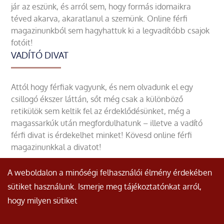
jár az eszünk, és arról sem, hogy formás idomaikra
téved akarva, akaratlanul a szemünk. Online férfi
magazinunkból sem hagyhattuk ki a legvadítóbb csajok
fotóit!
VADÍTÓ DIVAT
Attól hogy férfiak vagyunk, és nem olvadunk el egy
csillogó ékszer láttán, sőt még csak a különböző
retikülök sem keltik fel az érdeklődésünket, még a
magassarkúk után megfordulhatunk – illetve a vadító
férfi divat is érdekelhet minket! Kövesd online férfi
magazinunkkal a divatot!
A weboldalon a minőségi felhasználói élmény érdekében
sütiket használunk. Ismerje meg tájékoztatónkat arról,
hogy milyen sütiket
© Minden jog fenntartva.