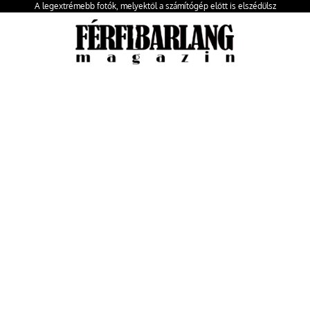
A legextrémebb fotók, melyektől a számítógép előtt is elszédülsz