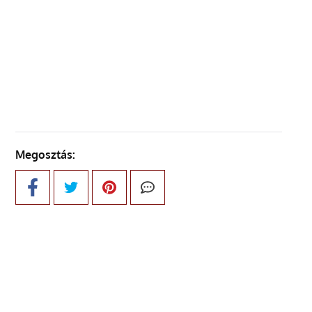
ELŐZŐ OLDAL
KÖVETKEZŐ OLDAL
Megosztás: