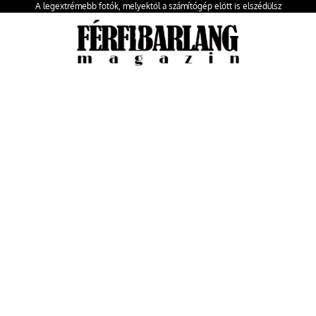
A legextrémebb fotók, melyektől a számítógép előtt is elszédülsz