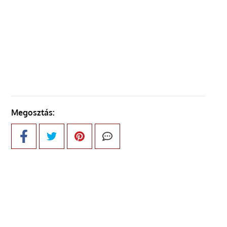
ELŐZŐ OLDAL
KÖVETKEZŐ OLDAL
Megosztás: