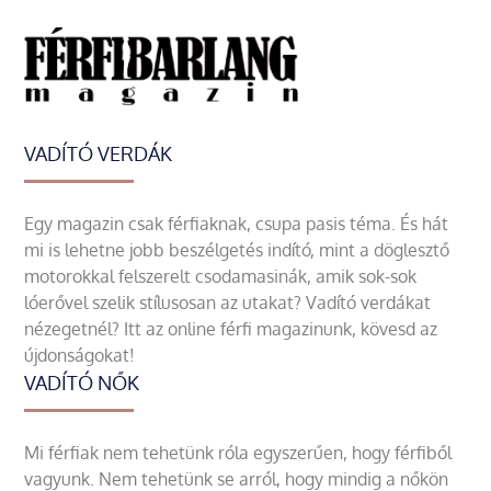
VADÍTÓ VERDÁK
Egy magazin csak férfiaknak, csupa pasis téma. És hát
mi is lehetne jobb beszélgetés indító, mint a döglesztő
motorokkal felszerelt csodamasinák, amik sok-sok
lóerővel szelik stílusosan az utakat? Vadító verdákat
nézegetnél? Itt az online férfi magazinunk, kövesd az
újdonságokat!
VADÍTÓ NŐK
Mi férfiak nem tehetünk róla egyszerűen, hogy férfiből
vagyunk. Nem tehetünk se arról, hogy mindig a nőkön