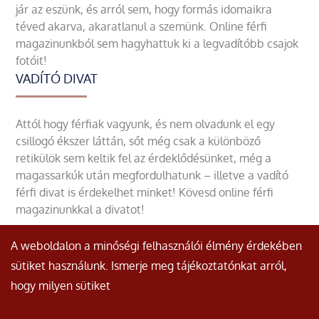
jár az eszünk, és arról sem, hogy formás idomaikra
téved akarva, akaratlanul a szemünk. Online férfi
magazinunkból sem hagyhattuk ki a legvadítóbb csajok
fotóit!
VADÍTÓ DIVAT
Attól hogy férfiak vagyunk, és nem olvadunk el egy
csillogó ékszer láttán, sőt még csak a különböző
retikülök sem keltik fel az érdeklődésünket, még a
magassarkúk után megfordulhatunk – illetve a vadító
férfi divat is érdekelhet minket! Kövesd online férfi
magazinunkkal a divatot!
A weboldalon a minőségi felhasználói élmény érdekében
sütiket használunk. Ismerje meg tájékoztatónkat arról,
hogy milyen sütiket
© Minden jog fenntartva.