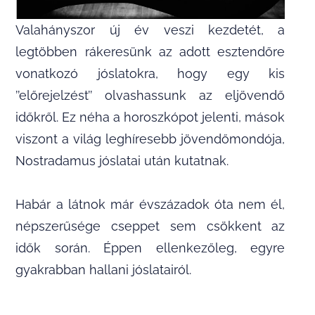
Valahányszor új év veszi kezdetét, a
legtöbben rákeresünk az adott esztendőre
vonatkozó jóslatokra, hogy egy kis
’’előrejelzést’’ olvashassunk az eljövendő
időkről. Ez néha a horoszkópot jelenti, mások
viszont a világ leghíresebb jövendőmondója,
Nostradamus jóslatai után kutatnak.
Habár a látnok már évszázadok óta nem él,
népszerűsége cseppet sem csökkent az
idők során. Éppen ellenkezőleg, egyre
gyakrabban hallani jóslatairól.