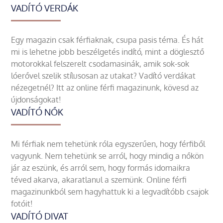
VADÍTÓ VERDÁK
Egy magazin csak férfiaknak, csupa pasis téma. És hát
mi is lehetne jobb beszélgetés indító, mint a döglesztő
motorokkal felszerelt csodamasinák, amik sok-sok
lóerővel szelik stílusosan az utakat? Vadító verdákat
nézegetnél? Itt az online férfi magazinunk, kövesd az
újdonságokat!
VADÍTÓ NŐK
Mi férfiak nem tehetünk róla egyszerűen, hogy férfiből
vagyunk. Nem tehetünk se arról, hogy mindig a nőkön
jár az eszünk, és arról sem, hogy formás idomaikra
téved akarva, akaratlanul a szemünk. Online férfi
magazinunkból sem hagyhattuk ki a legvadítóbb csajok
fotóit!
VADÍTÓ DIVAT