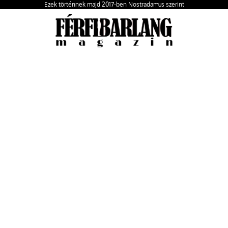
Ezek történnek majd 2017-ben Nostradamus szerint