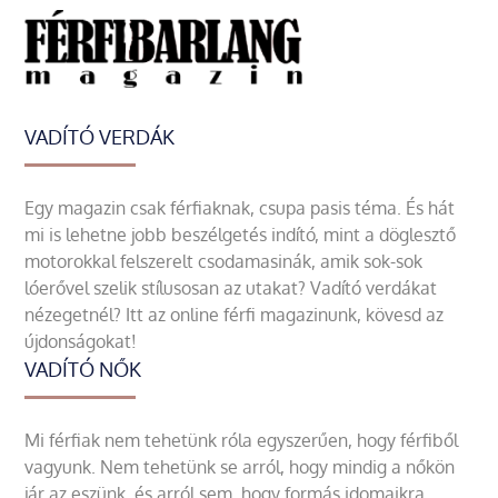
VADÍTÓ VERDÁK
Egy magazin csak férfiaknak, csupa pasis téma. És hát
mi is lehetne jobb beszélgetés indító, mint a döglesztő
motorokkal felszerelt csodamasinák, amik sok-sok
lóerővel szelik stílusosan az utakat? Vadító verdákat
nézegetnél? Itt az online férfi magazinunk, kövesd az
újdonságokat!
VADÍTÓ NŐK
Mi férfiak nem tehetünk róla egyszerűen, hogy férfiből
vagyunk. Nem tehetünk se arról, hogy mindig a nőkön
jár az eszünk, és arról sem, hogy formás idomaikra