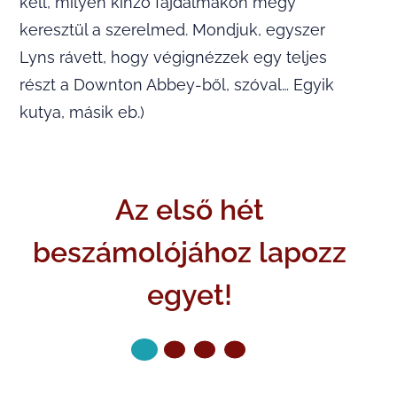
kell, milyen kínzó fájdalmakon megy
keresztül a szerelmed. Mondjuk, egyszer
Lyns rávett, hogy végignézzek egy teljes
részt a Downton Abbey-ből, szóval… Egyik
kutya, másik eb.)
Az első hét
beszámolójához lapozz
egyet!