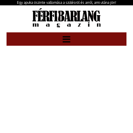
Egy apuka őszinte vallomása a szülésről és arról, ami utána jön!