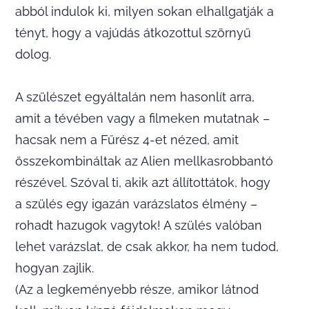
abból indulok ki, milyen sokan elhallgatják a
tényt, hogy a vajúdás átkozottul szörnyű
dolog.
A szülészet egyáltalán nem hasonlít arra,
amit a tévében vagy a filmeken mutatnak –
hacsak nem a Fűrész 4-et nézed, amit
összekombináltak az Alien mellkasrobbantó
részével. Szóval ti, akik azt állítottátok, hogy
a szülés egy igazán varázslatos élmény –
rohadt hazugok vagytok! A szülés valóban
lehet varázslat, de csak akkor, ha nem tudod,
hogyan zajlik.
(Az a legkeményebb része, amikor látnod