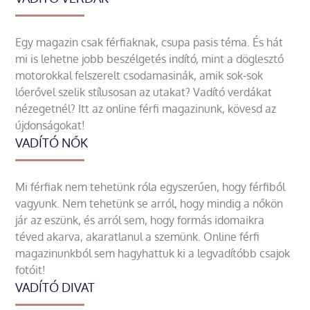
Egy magazin csak férfiaknak, csupa pasis téma. És hát
mi is lehetne jobb beszélgetés indító, mint a döglesztő
motorokkal felszerelt csodamasinák, amik sok-sok
lóerővel szelik stílusosan az utakat? Vadító verdákat
nézegetnél? Itt az online férfi magazinunk, kövesd az
újdonságokat!
VADÍTÓ NŐK
Mi férfiak nem tehetünk róla egyszerűen, hogy férfiből
vagyunk. Nem tehetünk se arról, hogy mindig a nőkön
jár az eszünk, és arról sem, hogy formás idomaikra
téved akarva, akaratlanul a szemünk. Online férfi
magazinunkból sem hagyhattuk ki a legvadítóbb csajok
fotóit!
VADÍTÓ DIVAT