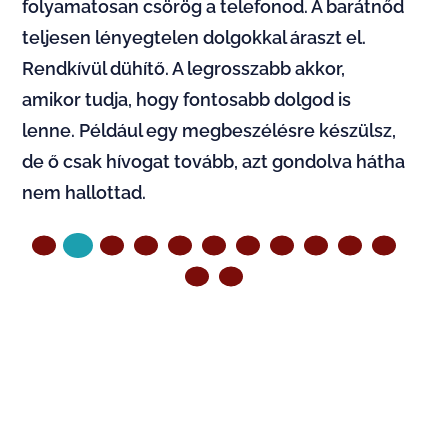
folyamatosan csörög a telefonod. A barátnőd
teljesen lényegtelen dolgokkal áraszt el.
Rendkívül dühítő. A legrosszabb akkor,
amikor tudja, hogy fontosabb dolgod is
lenne. Például egy megbeszélésre készülsz,
de ő csak hívogat tovább, azt gondolva hátha
nem hallottad.
ELŐZŐ OLDAL
KÖVETKEZŐ OLDAL