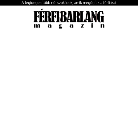
A legidegesítőbb női szokások, amik megőrjítik a férfiakat