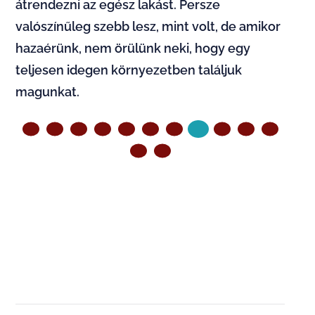
átrendezni az egész lakást. Persze
valószínűleg szebb lesz, mint volt, de amikor
hazaérünk, nem örülünk neki, hogy egy
teljesen idegen környezetben találjuk
magunkat.
ELŐZŐ OLDAL
KÖVETKEZŐ OLDAL