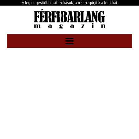
A legidegesítőbb női szokások, amik megőrjítik a férfiakat