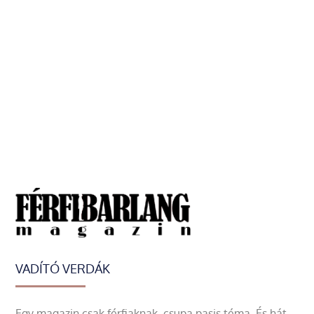
VADÍTÓ VERDÁK
Egy magazin csak férfiaknak, csupa pasis téma. És hát