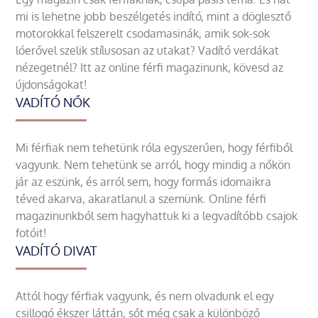
mi is lehetne jobb beszélgetés indító, mint a döglesztő
motorokkal felszerelt csodamasinák, amik sok-sok
lóerővel szelik stílusosan az utakat? Vadító verdákat
nézegetnél? Itt az online férfi magazinunk, kövesd az
újdonságokat!
VADÍTÓ NŐK
Mi férfiak nem tehetünk róla egyszerűen, hogy férfiből
vagyunk. Nem tehetünk se arról, hogy mindig a nőkön
jár az eszünk, és arról sem, hogy formás idomaikra
téved akarva, akaratlanul a szemünk. Online férfi
magazinunkból sem hagyhattuk ki a legvadítóbb csajok
fotóit!
VADÍTÓ DIVAT
Attól hogy férfiak vagyunk, és nem olvadunk el egy
csillogó ékszer láttán, sőt még csak a különböző