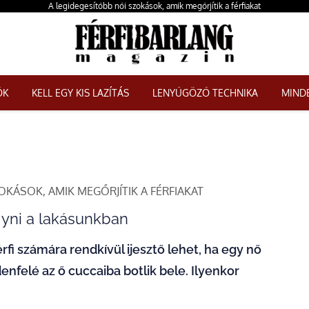
A legidegesítőbb női szokások, amik megőrjítik a férfiakat
ŐK
KELL EGY KIS LAZÍTÁS
LENYŰGÖZŐ TECHNIKA
MINDE
OKÁSOK, AMIK MEGŐRJÍTIK A FÉRFIAKAT
yni a lakásunkban
fi számára rendkívül ijesztő lehet, ha egy nő
nfelé az ő cuccaiba botlik bele. Ilyenkor