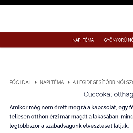
NAPI TÉMA
GYÖNYÖRŰ N
FŐOLDAL
NAPI TÉMA
A LEGIDEGESÍTŐBB NŐI SZ
Cuccokat otthag
Amikor még nem érett meg rá a kapcsolat, egy fér
teljesen otthon érzi már magát a lakásában, minde
legtöbbször a szabadságunk elvesztését látjuk.