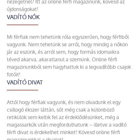
nézegetnél? Itt az online férfi magazinunk, kövesd az
újdonságokat!
VADÍTÓ NŐK
Mi férfiak nem tehetünk róla egyszerűen, hogy férfiből
vagyunk. Nem tehetünk se arról, hogy mindig a nőkön
jár az eszünk, és arról sem, hogy formás idomaikra
téved akarva, akaratlanul a szemünk. Online férfi
magazinunkból sem hagyhattuk ki a legvadítóbb csajok
fotóit!
VADÍTÓ DIVAT
Attól hogy férfiak vagyunk, és nem olvadunk el egy
csillogó ékszer láttán, sőt még csak a különböző
retikülök sem keltik fel az érdeklődésünket, még a
magassarkúk után megfordulhatunk – illetve a vadító
férfi divat is érdekelhet minket! Kövesd online férfi
magazinunkkal a divatot!