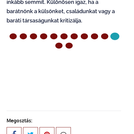
inkább semmit. Különösen igaz, ha a
barátnőnk a külsőnket, családunkat vagy a
baráti társaságunkat kritizálja.
ELŐZŐ OLDAL
KÖVETKEZŐ OLDAL
Megosztás: