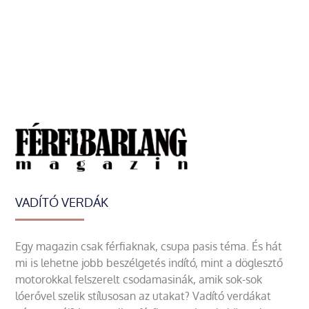
VADÍTÓ VERDÁK
Egy magazin csak férfiaknak, csupa pasis téma. És hát
mi is lehetne jobb beszélgetés indító, mint a döglesztő
motorokkal felszerelt csodamasinák, amik sok-sok
lóerővel szelik stílusosan az utakat? Vadító verdákat