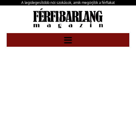
A legidegesítőbb női szokások, amik megőrjítik a férfiakat