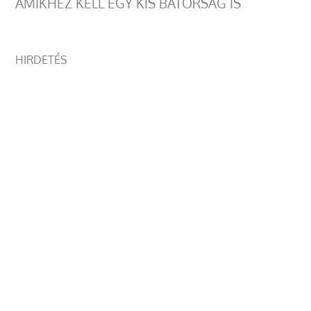
AMIKHEZ KELL EGY KIS BÁTORSÁG IS
HIRDETÉS