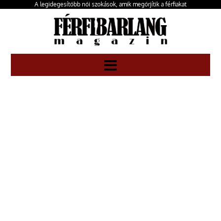
A legidegesítőbb női szokások, amik megőrjítik a férfiakat