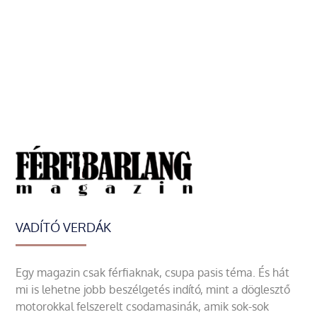
VADÍTÓ VERDÁK
Egy magazin csak férfiaknak, csupa pasis téma. És hát
mi is lehetne jobb beszélgetés indító, mint a döglesztő
motorokkal felszerelt csodamasinák, amik sok-sok