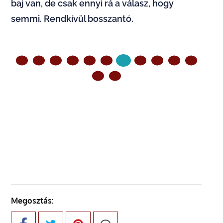
baj van, de csak ennyi rá a válasz, hogy
semmi. Rendkívül bosszantó.
ELŐZŐ OLDAL
KÖVETKEZŐ OLDAL
Megosztás: