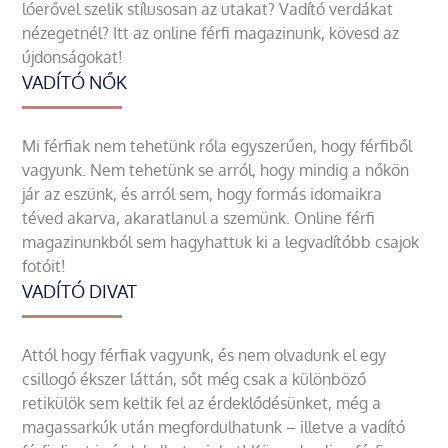
lóerővel szelik stílusosan az utakat? Vadító verdákat
nézegetnél? Itt az online férfi magazinunk, kövesd az
újdonságokat!
VADÍTÓ NŐK
Mi férfiak nem tehetünk róla egyszerűen, hogy férfiből
vagyunk. Nem tehetünk se arról, hogy mindig a nőkön
jár az eszünk, és arról sem, hogy formás idomaikra
téved akarva, akaratlanul a szemünk. Online férfi
magazinunkból sem hagyhattuk ki a legvadítóbb csajok
fotóit!
VADÍTÓ DIVAT
Attól hogy férfiak vagyunk, és nem olvadunk el egy
csillogó ékszer láttán, sőt még csak a különböző
retikülök sem keltik fel az érdeklődésünket, még a
magassarkúk után megfordulhatunk – illetve a vadító