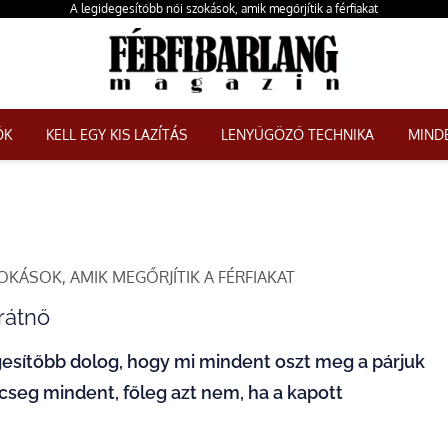
A legidegesítőbb női szokások, amik megőrjítik a férfiakat
ŐK
KELL EGY KIS LAZÍTÁS
LENYŰGÖZŐ TECHNIKA
MINDE
OKÁSOK, AMIK MEGŐRJÍTIK A FÉRFIAKAT
rátnő
egesítőbb dolog, hogy mi mindent oszt meg a párjuk
ecseg mindent, főleg azt nem, ha a kapott