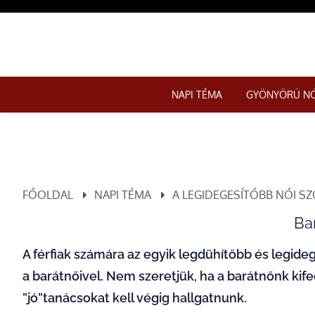
NAPI TÉMA
GYÖNYÖRŰ N
FŐOLDAL
NAPI TÉMA
A LEGIDEGESÍTŐBB NŐI SZ
Ba
A férfiak számára az egyik legdühítőbb és legid
a barátnőivel. Nem szeretjük, ha a barátnőnk kif
”jó”tanácsokat kell végig hallgatnunk.