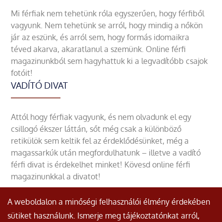
Mi férfiak nem tehetünk róla egyszerűen, hogy férfiből
vagyunk. Nem tehetünk se arról, hogy mindig a nőkön
jár az eszünk, és arról sem, hogy formás idomaikra
téved akarva, akaratlanul a szemünk. Online férfi
magazinunkból sem hagyhattuk ki a legvadítóbb csajok
fotóit!
VADÍTÓ DIVAT
Attól hogy férfiak vagyunk, és nem olvadunk el egy
csillogó ékszer láttán, sőt még csak a különböző
retikülök sem keltik fel az érdeklődésünket, még a
magassarkúk után megfordulhatunk – illetve a vadító
férfi divat is érdekelhet minket! Kövesd online férfi
magazinunkkal a divatot!
A weboldalon a minőségi felhasználói élmény érdekében
sütiket használunk. Ismerje meg tájékoztatónkat arról,