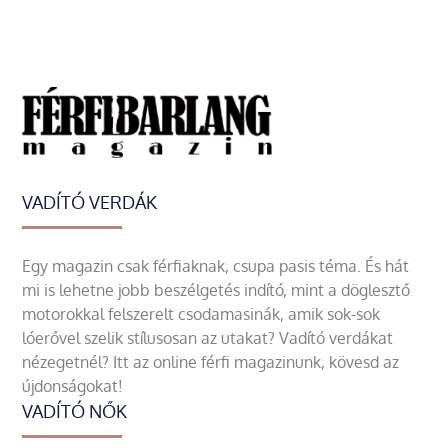
VADÍTÓ VERDÁK
Egy magazin csak férfiaknak, csupa pasis téma. És hát
mi is lehetne jobb beszélgetés indító, mint a döglesztő
motorokkal felszerelt csodamasinák, amik sok-sok
lóerővel szelik stílusosan az utakat? Vadító verdákat
nézegetnél? Itt az online férfi magazinunk, kövesd az
újdonságokat!
VADÍTÓ NŐK