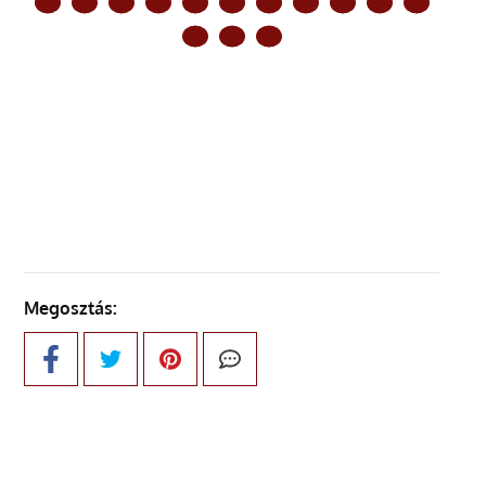
ELŐZŐ OLDAL
KÖVETKEZŐ OLDAL
Megosztás: