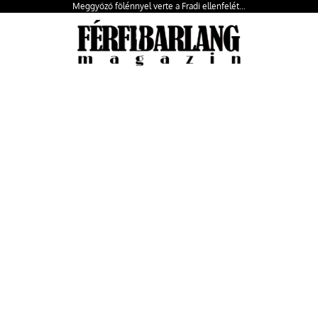
Meggyőző fölénnyel verte a Fradi ellenfelét…