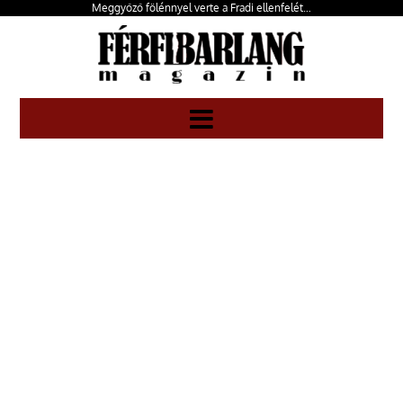
Meggyőző fölénnyel verte a Fradi ellenfelét…