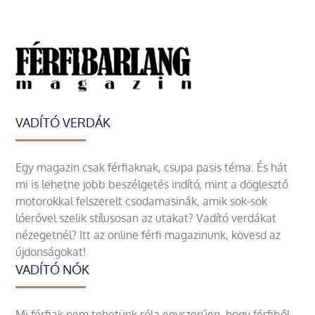
VADÍTÓ VERDÁK
Egy magazin csak férfiaknak, csupa pasis téma. És hát
mi is lehetne jobb beszélgetés indító, mint a döglesztő
motorokkal felszerelt csodamasinák, amik sok-sok
lóerővel szelik stílusosan az utakat? Vadító verdákat
nézegetnél? Itt az online férfi magazinunk, kövesd az
újdonságokat!
VADÍTÓ NŐK
Mi férfiak nem tehetünk róla egyszerűen, hogy férfiből