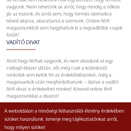
vagyunk. Nem tehetünk se arról, hogy mindig a nőkön
jár az eszünk, és arról sem, hogy formás idomaikra
téved akarva, akaratlanul a szemünk. Online férfi
magazinunkból sem hagyhattuk ki a legvadítóbb csajok
fotóit!
VADÍTÓ DIVAT
Attól hogy férfiak vagyunk, és nem olvadunk el egy
csillogó ékszer láttán, sőt még csak a különböző
retikülök sem keltik fel az érdeklődésünket, még a
magassarkúk után megfordulhatunk – illetve a vadító
férfi divat is érdekelhet minket! Kövesd online férfi
magazinunkkal a divatot!
A weboldalon a minőségi felhasználói élmény érdekében
sütiket használunk. Ismerje meg tájékoztatónkat arról,
hogy milyen sütiket
© Minden jog fenntartva.