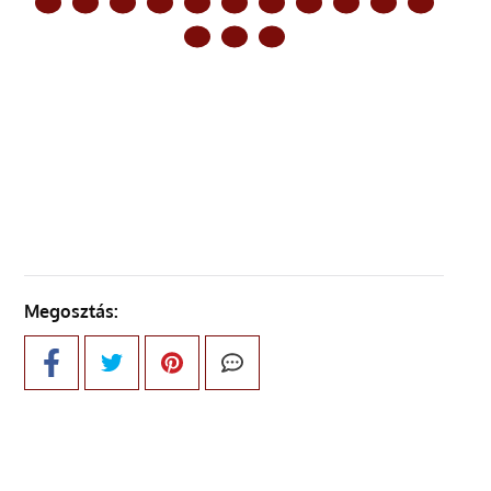
ELŐZŐ OLDAL
KÖVETKEZŐ OLDAL
Megosztás: