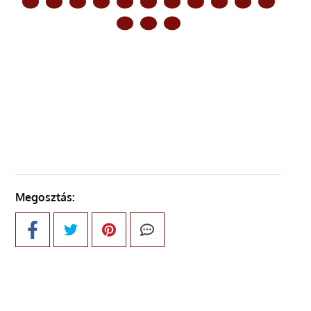
ELŐZŐ OLDAL
KÖVETKEZŐ OLDAL
Megosztás: