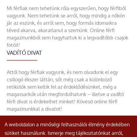
Mi férfiak nem tehetünk róla egyszerűen, hogy férfiből
vagyunk. Nem tehetünk se arról, hogy mindig a nőkön
jár az eszünk, és arról sem, hogy formás idomaikra
téved akarva, akaratlanul a szemünk. Online férfi
magazinunkból sem hagyhattuk ki a legvadítóbb csajok
fotóit!
VADÍTÓ DIVAT
Attól hogy férfiak vagyunk, és nem olvadunk el egy
csillogó ékszer láttán, sőt még csak a különböző
retikülök sem keltik fel az érdeklődésünket, még a
magassarkúk után megfordulhatunk – illetve a vadító
férfi divat is érdekelhet minket! Kövesd online férfi
magazinunkkal a divatot!
A weboldalon a minőségi felhasználói élmény érdekében
sütiket használunk. Ismerje meg tájékoztatónkat arról,