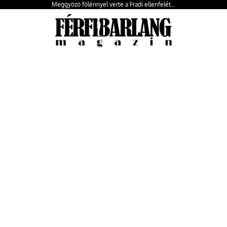
Meggyőző fölénnyel verte a Fradi ellenfelét…