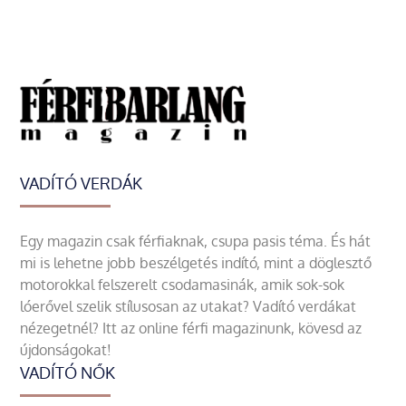
VADÍTÓ VERDÁK
Egy magazin csak férfiaknak, csupa pasis téma. És hát
mi is lehetne jobb beszélgetés indító, mint a döglesztő
motorokkal felszerelt csodamasinák, amik sok-sok
lóerővel szelik stílusosan az utakat? Vadító verdákat
nézegetnél? Itt az online férfi magazinunk, kövesd az
újdonságokat!
VADÍTÓ NŐK