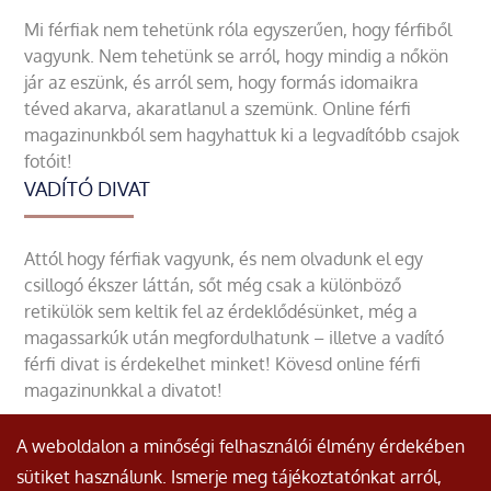
Mi férfiak nem tehetünk róla egyszerűen, hogy férfiből
vagyunk. Nem tehetünk se arról, hogy mindig a nőkön
jár az eszünk, és arról sem, hogy formás idomaikra
téved akarva, akaratlanul a szemünk. Online férfi
magazinunkból sem hagyhattuk ki a legvadítóbb csajok
fotóit!
VADÍTÓ DIVAT
Attól hogy férfiak vagyunk, és nem olvadunk el egy
csillogó ékszer láttán, sőt még csak a különböző
retikülök sem keltik fel az érdeklődésünket, még a
magassarkúk után megfordulhatunk – illetve a vadító
férfi divat is érdekelhet minket! Kövesd online férfi
magazinunkkal a divatot!
A weboldalon a minőségi felhasználói élmény érdekében
sütiket használunk. Ismerje meg tájékoztatónkat arról,