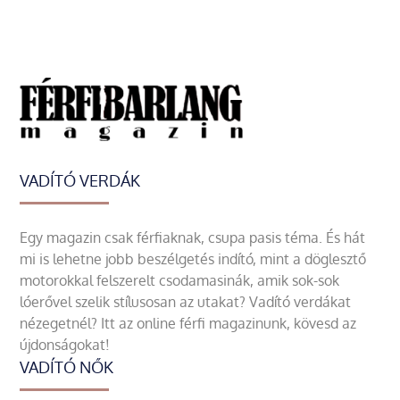
VADÍTÓ VERDÁK
Egy magazin csak férfiaknak, csupa pasis téma. És hát
mi is lehetne jobb beszélgetés indító, mint a döglesztő
motorokkal felszerelt csodamasinák, amik sok-sok
lóerővel szelik stílusosan az utakat? Vadító verdákat
nézegetnél? Itt az online férfi magazinunk, kövesd az
újdonságokat!
VADÍTÓ NŐK