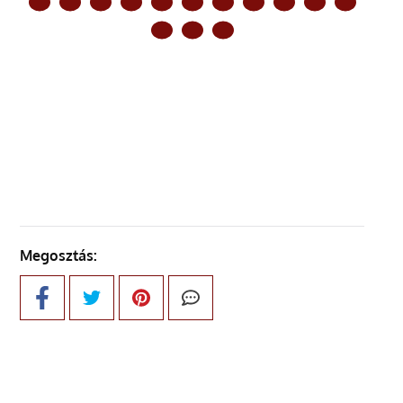
ELŐZŐ OLDAL
KÖVETKEZŐ OLDAL
Megosztás: