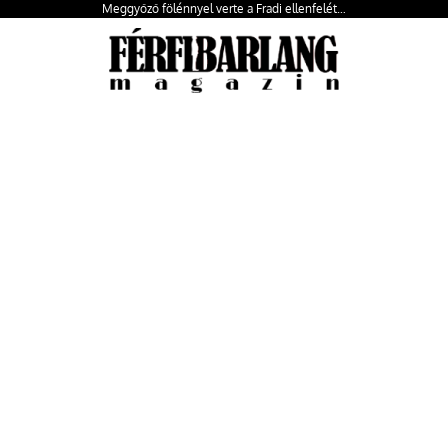
Meggyőző fölénnyel verte a Fradi ellenfelét…