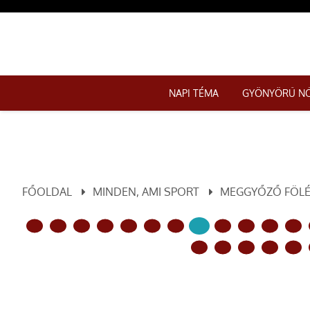
NAPI TÉMA
GYÖNYÖRŰ N
FŐOLDAL
MINDEN, AMI SPORT
MEGGYŐZŐ FÖLÉN
ELŐZŐ OLDAL