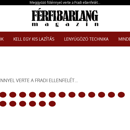
Meggyőző fölénnyel verte a Fradi ellenfelét…
ŐK
KELL EGY KIS LAZÍTÁS
LENYŰGÖZŐ TECHNIKA
MINDE
NYEL VERTE A FRADI ELLENFELÉT…
KÖVETKEZŐ OLDAL