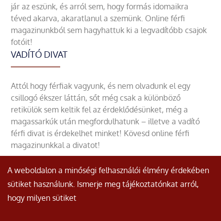
jár az eszünk, és arról sem, hogy formás idomaikra
téved akarva, akaratlanul a szemünk. Online férfi
magazinunkból sem hagyhattuk ki a legvadítóbb csajok
fotóit!
VADÍTÓ DIVAT
Attól hogy férfiak vagyunk, és nem olvadunk el egy
csillogó ékszer láttán, sőt még csak a különböző
retikülök sem keltik fel az érdeklődésünket, még a
magassarkúk után megfordulhatunk – illetve a vadító
férfi divat is érdekelhet minket! Kövesd online férfi
magazinunkkal a divatot!
A weboldalon a minőségi felhasználói élmény érdekében
sütiket használunk. Ismerje meg tájékoztatónkat arról,
hogy milyen sütiket
© Minden jog fenntartva.