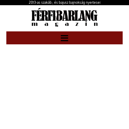
2013-as szakáll-, és bajusz bajnokság nyertesei