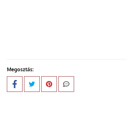
ELŐZŐ OLDAL
KÖVETKEZŐ OLDAL
Megosztás: