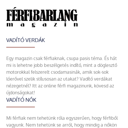
VADÍTÓ VERDÁK
Egy magazin csak férfiaknak, csupa pasis téma. És hát
mi is lehetne jobb beszélgetés indító, mint a döglesztő
motorokkal felszerelt csodamasinák, amik sok-sok
lóerővel szelik stílusosan az utakat? Vadító verdákat
nézegetnél? Itt az online férfi magazinunk, kövesd az
újdonságokat!
VADÍTÓ NŐK
Mi férfiak nem tehetünk róla egyszerűen, hogy férfiből
vagyunk. Nem tehetünk se arról, hogy mindig a nőkön