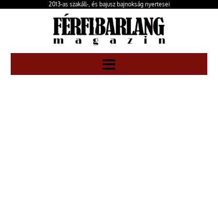
2013-as szakáll-, és bajusz bajnokság nyertesei