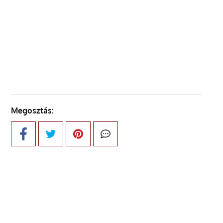
ELŐZŐ OLDAL
KÖVETKEZŐ OLDAL
Megosztás: