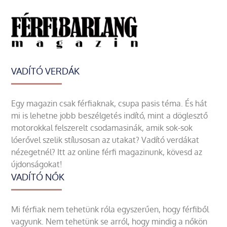
VADÍTÓ VERDÁK
Egy magazin csak férfiaknak, csupa pasis téma. És hát
mi is lehetne jobb beszélgetés indító, mint a döglesztő
motorokkal felszerelt csodamasinák, amik sok-sok
lóerővel szelik stílusosan az utakat? Vadító verdákat
nézegetnél? Itt az online férfi magazinunk, kövesd az
újdonságokat!
VADÍTÓ NŐK
Mi férfiak nem tehetünk róla egyszerűen, hogy férfiből
vagyunk. Nem tehetünk se arról, hogy mindig a nőkön