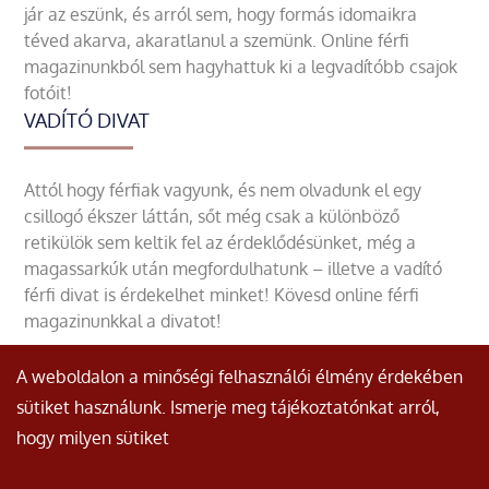
jár az eszünk, és arról sem, hogy formás idomaikra
téved akarva, akaratlanul a szemünk. Online férfi
magazinunkból sem hagyhattuk ki a legvadítóbb csajok
fotóit!
VADÍTÓ DIVAT
Attól hogy férfiak vagyunk, és nem olvadunk el egy
csillogó ékszer láttán, sőt még csak a különböző
retikülök sem keltik fel az érdeklődésünket, még a
magassarkúk után megfordulhatunk – illetve a vadító
férfi divat is érdekelhet minket! Kövesd online férfi
magazinunkkal a divatot!
A weboldalon a minőségi felhasználói élmény érdekében
sütiket használunk. Ismerje meg tájékoztatónkat arról,
hogy milyen sütiket
© Minden jog fenntartva.