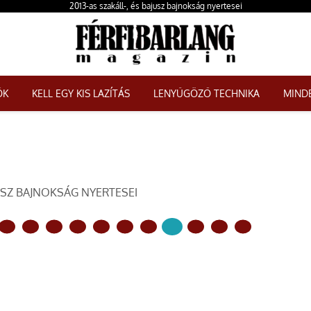
2013-as szakáll-, és bajusz bajnokság nyertesei
ŐK
KELL EGY KIS LAZÍTÁS
LENYŰGÖZŐ TECHNIKA
MINDE
JUSZ BAJNOKSÁG NYERTESEI
KÖVETKEZŐ OLDAL