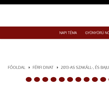
NAPI TÉMA
GYÖNYÖRŰ N
FŐOLDAL
FÉRFI DIVAT
2013-AS SZAKÁLL-, ÉS BA
ELŐZŐ OLDAL