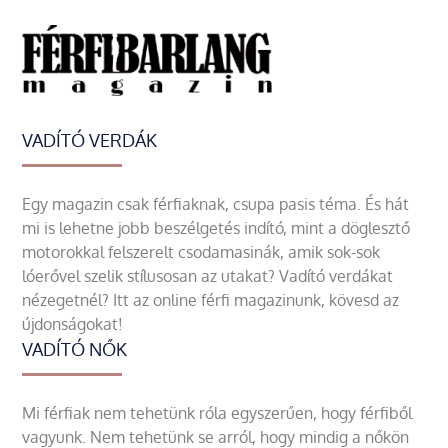
VADÍTÓ VERDÁK
Egy magazin csak férfiaknak, csupa pasis téma. És hát
mi is lehetne jobb beszélgetés indító, mint a döglesztő
motorokkal felszerelt csodamasinák, amik sok-sok
lóerővel szelik stílusosan az utakat? Vadító verdákat
nézegetnél? Itt az online férfi magazinunk, kövesd az
újdonságokat!
VADÍTÓ NŐK
Mi férfiak nem tehetünk róla egyszerűen, hogy férfiből
vagyunk. Nem tehetünk se arról, hogy mindig a nőkön