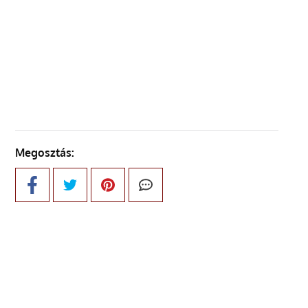
ELŐZŐ OLDAL
KÖVETKEZŐ OLDAL
Megosztás: