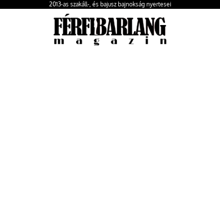
2013-as szakáll-, és bajusz bajnokság nyertesei