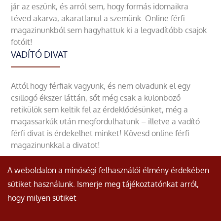
jár az eszünk, és arról sem, hogy formás idomaikra
téved akarva, akaratlanul a szemünk. Online férfi
magazinunkból sem hagyhattuk ki a legvadítóbb csajok
fotóit!
VADÍTÓ DIVAT
Attól hogy férfiak vagyunk, és nem olvadunk el egy
csillogó ékszer láttán, sőt még csak a különböző
retikülök sem keltik fel az érdeklődésünket, még a
magassarkúk után megfordulhatunk – illetve a vadító
férfi divat is érdekelhet minket! Kövesd online férfi
magazinunkkal a divatot!
A weboldalon a minőségi felhasználói élmény érdekében
sütiket használunk. Ismerje meg tájékoztatónkat arról,
hogy milyen sütiket
© Minden jog fenntartva.