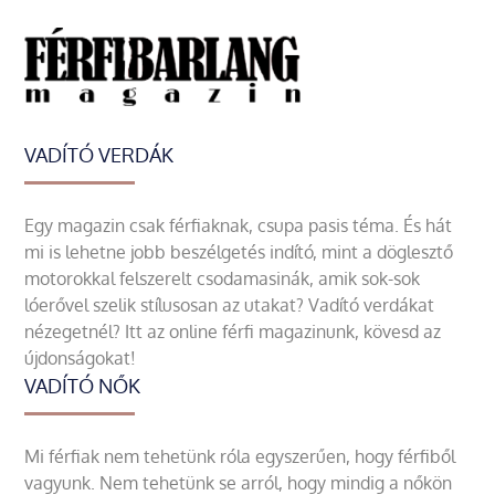
VADÍTÓ VERDÁK
Egy magazin csak férfiaknak, csupa pasis téma. És hát
mi is lehetne jobb beszélgetés indító, mint a döglesztő
motorokkal felszerelt csodamasinák, amik sok-sok
lóerővel szelik stílusosan az utakat? Vadító verdákat
nézegetnél? Itt az online férfi magazinunk, kövesd az
újdonságokat!
VADÍTÓ NŐK
Mi férfiak nem tehetünk róla egyszerűen, hogy férfiből
vagyunk. Nem tehetünk se arról, hogy mindig a nőkön