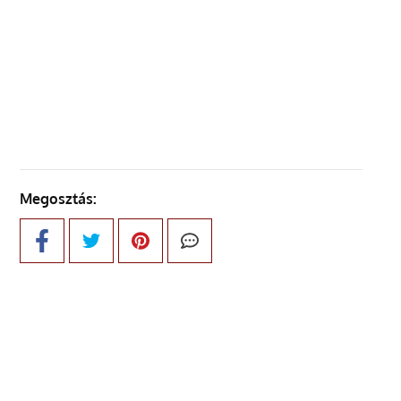
ELŐZŐ OLDAL
KÖVETKEZŐ OLDAL
Megosztás: