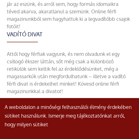
jár az eszünk, és arról sem, hogy formás idomaikra
téved akarva, akaratlanul a szemünk. Online férfi
magazinunkból sem hagyhattuk ki a legvadítóbb csajok
fotóit!
VADÍTÓ DIVAT
Attól hogy férfiak vagyunk, és nem olvadunk el egy
csillogó ékszer láttán, sőt még csak a különböző
retikülök sem keltik fel az érdeklődésünket, még a
magassarkúk után megfordulhatunk – illetve a vadító
férfi divat is érdekelhet minket! Kövesd online férfi
magazinunkkal a divatot!
A weboldalon a minőségi felhasználói élmény érdekében
sütiket használunk. Ismerje meg tájékoztatónkat arról,
hogy milyen sütiket
© Minden jog fenntartva.