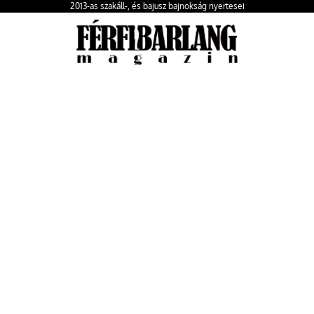
2013-as szakáll-, és bajusz bajnokság nyertesei