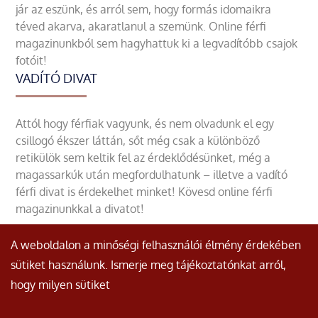
jár az eszünk, és arról sem, hogy formás idomaikra
téved akarva, akaratlanul a szemünk. Online férfi
magazinunkból sem hagyhattuk ki a legvadítóbb csajok
fotóit!
VADÍTÓ DIVAT
Attól hogy férfiak vagyunk, és nem olvadunk el egy
csillogó ékszer láttán, sőt még csak a különböző
retikülök sem keltik fel az érdeklődésünket, még a
magassarkúk után megfordulhatunk – illetve a vadító
férfi divat is érdekelhet minket! Kövesd online férfi
magazinunkkal a divatot!
A weboldalon a minőségi felhasználói élmény érdekében
sütiket használunk. Ismerje meg tájékoztatónkat arról,
hogy milyen sütiket
© Minden jog fenntartva.