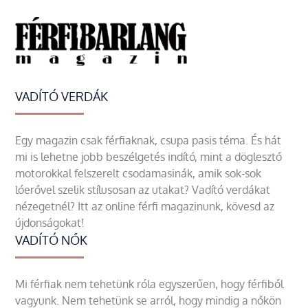
VADÍTÓ VERDÁK
Egy magazin csak férfiaknak, csupa pasis téma. És hát
mi is lehetne jobb beszélgetés indító, mint a döglesztő
motorokkal felszerelt csodamasinák, amik sok-sok
lóerővel szelik stílusosan az utakat? Vadító verdákat
nézegetnél? Itt az online férfi magazinunk, kövesd az
újdonságokat!
VADÍTÓ NŐK
Mi férfiak nem tehetünk róla egyszerűen, hogy férfiből
vagyunk. Nem tehetünk se arról, hogy mindig a nőkön