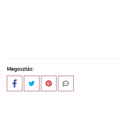
ELŐZŐ OLDAL
KÖVETKEZŐ OLDAL
Megosztás: