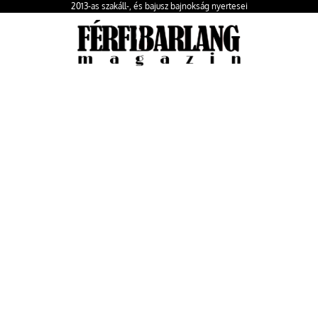
2013-as szakáll-, és bajusz bajnokság nyertesei