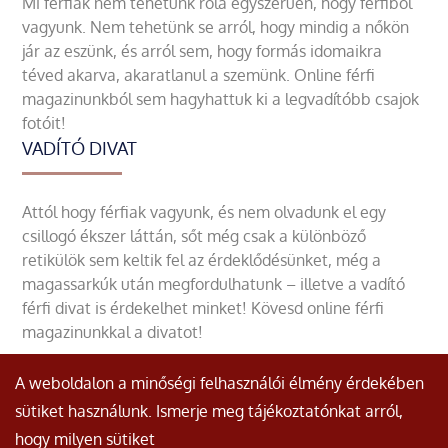
Mi férfiak nem tehetünk róla egyszerűen, hogy férfiből
vagyunk. Nem tehetünk se arról, hogy mindig a nőkön
jár az eszünk, és arról sem, hogy formás idomaikra
téved akarva, akaratlanul a szemünk. Online férfi
magazinunkból sem hagyhattuk ki a legvadítóbb csajok
fotóit!
VADÍTÓ DIVAT
Attól hogy férfiak vagyunk, és nem olvadunk el egy
csillogó ékszer láttán, sőt még csak a különböző
retikülök sem keltik fel az érdeklődésünket, még a
magassarkúk után megfordulhatunk – illetve a vadító
férfi divat is érdekelhet minket! Kövesd online férfi
magazinunkkal a divatot!
A weboldalon a minőségi felhasználói élmény érdekében
sütiket használunk. Ismerje meg tájékoztatónkat arról,
hogy milyen sütiket
© Minden jog fenntartva.