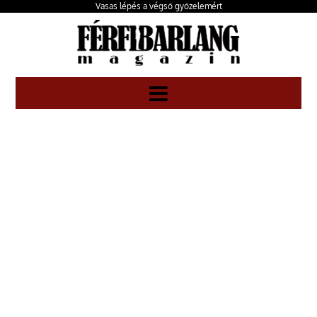
Vasas lépés a végső győzelemért