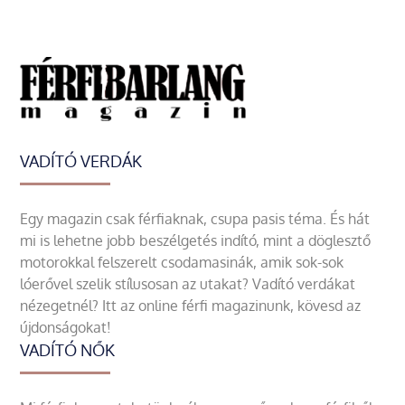
VADÍTÓ VERDÁK
Egy magazin csak férfiaknak, csupa pasis téma. És hát
mi is lehetne jobb beszélgetés indító, mint a döglesztő
motorokkal felszerelt csodamasinák, amik sok-sok
lóerővel szelik stílusosan az utakat? Vadító verdákat
nézegetnél? Itt az online férfi magazinunk, kövesd az
újdonságokat!
VADÍTÓ NŐK