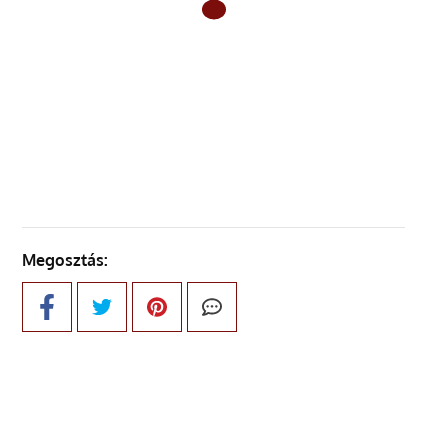
ELŐZŐ OLDAL
KÖVETKEZŐ OLDAL
Megosztás: