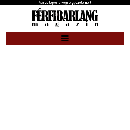
Vasas lépés a végső győzelemért