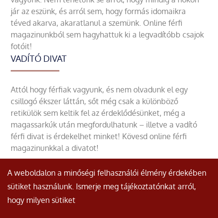
jár az eszünk, és arról sem, hogy formás idomaikra
téved akarva, akaratlanul a szemünk. Online férfi
magazinunkból sem hagyhattuk ki a legvadítóbb csajok
fotóit!
VADÍTÓ DIVAT
Attól hogy férfiak vagyunk, és nem olvadunk el egy
csillogó ékszer láttán, sőt még csak a különböző
retikülök sem keltik fel az érdeklődésünket, még a
magassarkúk után megfordulhatunk – illetve a vadító
férfi divat is érdekelhet minket! Kövesd online férfi
magazinunkkal a divatot!
A weboldalon a minőségi felhasználói élmény érdekében
sütiket használunk. Ismerje meg tájékoztatónkat arról,
hogy milyen sütiket
© Minden jog fenntartva.