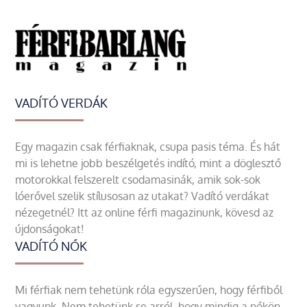
VADÍTÓ VERDÁK
Egy magazin csak férfiaknak, csupa pasis téma. És hát
mi is lehetne jobb beszélgetés indító, mint a döglesztő
motorokkal felszerelt csodamasinák, amik sok-sok
lóerővel szelik stílusosan az utakat? Vadító verdákat
nézegetnél? Itt az online férfi magazinunk, kövesd az
újdonságokat!
VADÍTÓ NŐK
Mi férfiak nem tehetünk róla egyszerűen, hogy férfiből
vagyunk. Nem tehetünk se arról, hogy mindig a nőkön