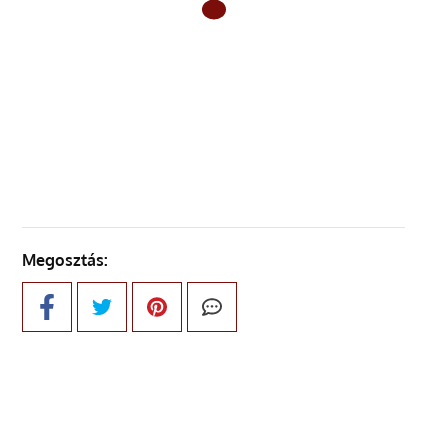
ELŐZŐ OLDAL
KÖVETKEZŐ OLDAL
Megosztás: