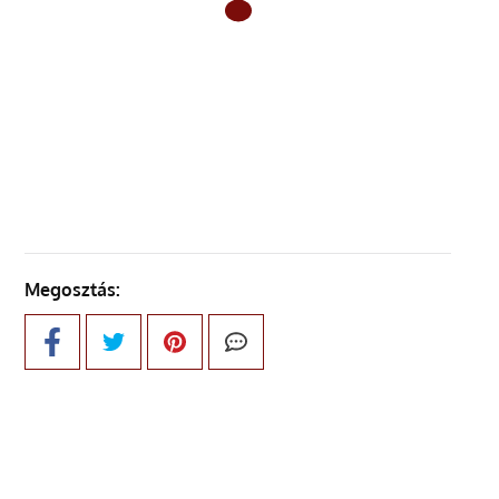
ELŐZŐ OLDAL
KÖVETKEZŐ OLDAL
Megosztás: