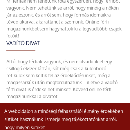
Mi férfiak nem tehetünk róla egyszerűen, hogy férfiből
vagyunk. Nem tehetünk se arról, hogy mindig a nőkön
jár az eszünk, és arról sem, hogy formás idomaikra
téved akarva, akaratlanul a szemünk. Online férfi
magazinunkból sem hagyhattuk ki a legvadítóbb csajok
fotóit!
VADÍTÓ DIVAT
Attól hogy férfiak vagyunk, és nem olvadunk el egy
csillogó ékszer láttán, sőt még csak a különböző
retikülök sem keltik fel az érdeklődésünket, még a
magassarkúk után megfordulhatunk – illetve a vadító
férfi divat is érdekelhet minket! Kövesd online férfi
magazinunkkal a divatot!
A weboldalon a minőségi felhasználói élmény érdekében
sütiket használunk. Ismerje meg tájékoztatónkat arról,
hogy milyen sütiket
© Minden jog fenntartva.