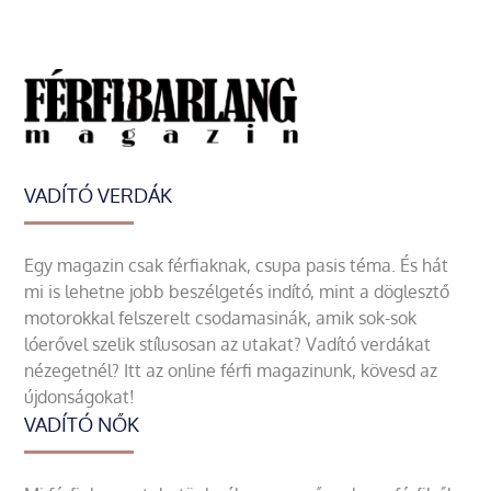
VADÍTÓ VERDÁK
Egy magazin csak férfiaknak, csupa pasis téma. És hát
mi is lehetne jobb beszélgetés indító, mint a döglesztő
motorokkal felszerelt csodamasinák, amik sok-sok
lóerővel szelik stílusosan az utakat? Vadító verdákat
nézegetnél? Itt az online férfi magazinunk, kövesd az
újdonságokat!
VADÍTÓ NŐK