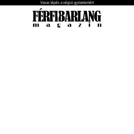
Vasas lépés a végső győzelemért