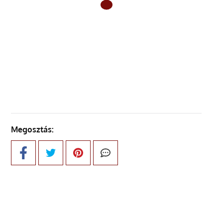
ELŐZŐ OLDAL
KÖVETKEZŐ OLDAL
Megosztás: