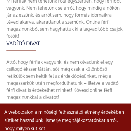
Mi férfiak nem tehetünk róla egyszerűen, hogy férfiből
vagyunk. Nem tehetünk se arról, hogy mindig a nőkön
jár az eszünk, és arról sem, hogy formás idomaikra
téved akarva, akaratlanul a szemünk. Online férfi
magazinunkból sem hagyhattuk ki a legvadítóbb csajok
fotóit!
VADÍTÓ DIVAT
Attól hogy férfiak vagyunk, és nem olvadunk el egy
csillogó ékszer láttán, sőt még csak a különböző
retikülök sem keltik fel az érdeklődésünket, még a
magassarkúk után megfordulhatunk – illetve a vadító
férfi divat is érdekelhet minket! Kövesd online férfi
magazinunkkal a divatot!
A weboldalon a minőségi felhasználói élmény érdekében
sütiket használunk. Ismerje meg tájékoztatónkat arról,
hogy milyen sütiket
© Minden jog fenntartva.