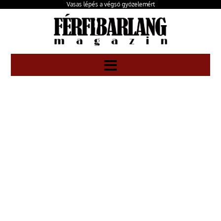
Vasas lépés a végső győzelemért