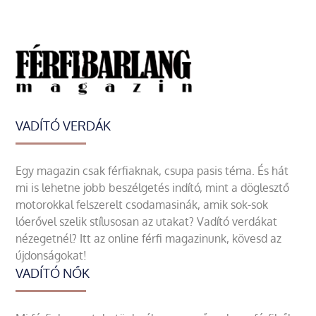
VADÍTÓ VERDÁK
Egy magazin csak férfiaknak, csupa pasis téma. És hát
mi is lehetne jobb beszélgetés indító, mint a döglesztő
motorokkal felszerelt csodamasinák, amik sok-sok
lóerővel szelik stílusosan az utakat? Vadító verdákat
nézegetnél? Itt az online férfi magazinunk, kövesd az
újdonságokat!
VADÍTÓ NŐK