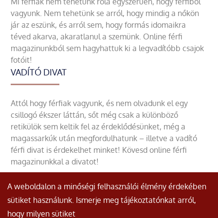
Mi férfiak nem tehetünk róla egyszerűen, hogy férfiből
vagyunk. Nem tehetünk se arról, hogy mindig a nőkön
jár az eszünk, és arról sem, hogy formás idomaikra
téved akarva, akaratlanul a szemünk. Online férfi
magazinunkból sem hagyhattuk ki a legvadítóbb csajok
fotóit!
VADÍTÓ DIVAT
Attól hogy férfiak vagyunk, és nem olvadunk el egy
csillogó ékszer láttán, sőt még csak a különböző
retikülök sem keltik fel az érdeklődésünket, még a
magassarkúk után megfordulhatunk – illetve a vadító
férfi divat is érdekelhet minket! Kövesd online férfi
magazinunkkal a divatot!
A weboldalon a minőségi felhasználói élmény érdekében
sütiket használunk. Ismerje meg tájékoztatónkat arról,
hogy milyen sütiket
© Minden jog fenntartva.