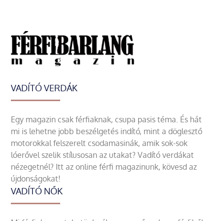
VADÍTÓ VERDÁK
Egy magazin csak férfiaknak, csupa pasis téma. És hát
mi is lehetne jobb beszélgetés indító, mint a döglesztő
motorokkal felszerelt csodamasinák, amik sok-sok
lóerővel szelik stílusosan az utakat? Vadító verdákat
nézegetnél? Itt az online férfi magazinunk, kövesd az
újdonságokat!
VADÍTÓ NŐK