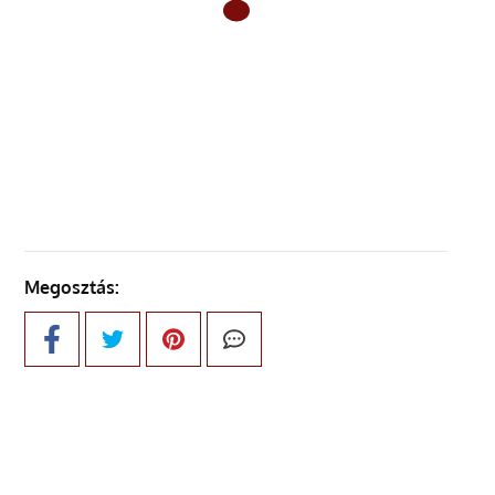
ELŐZŐ OLDAL
KÖVETKEZŐ OLDAL
Megosztás: