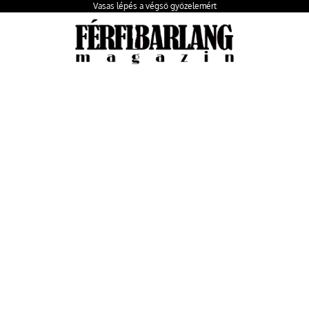
Vasas lépés a végső győzelemért