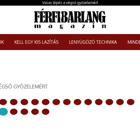
Vasas lépés a végső győzelemért
ŐK
KELL EGY KIS LAZÍTÁS
LENYŰGÖZŐ TECHNIKA
MINDE
VÉGSŐ GYŐZELEMÉRT
KÖVETKEZŐ OLDAL