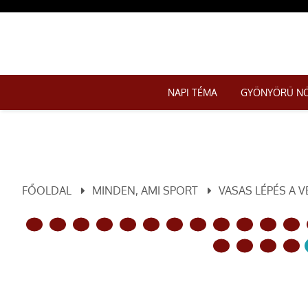
NAPI TÉMA
GYÖNYÖRŰ N
FŐOLDAL
MINDEN, AMI SPORT
VASAS LÉPÉS A 
ELŐZŐ OLDAL